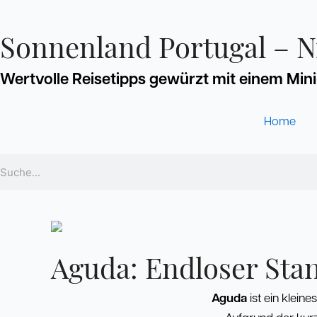
Zum
Inhalt
springen
Sonnenland Portugal – Ni
Wertvolle Reisetipps gewürzt mit einem Min
Home
Suche
Aguda: Endloser Sta
Aguda
ist ein klein