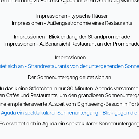
en Entfernung zu Porto ist Aguda für einen Strandtag wärms
Impressionen
Der Sonnenuntergang deutet sich an
du das kleine Städtchen in nur 30 Minuten. Abends versammeln
en Cafés und Restaurants, um den grandiosen Sonnenunterga
ine empfehlenswerte Auszeit vom Sightseeing-Besuch in Port
Es erwartet dich in Aguda ein spektakulärer Sonnenuntergan