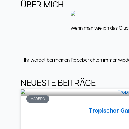
ÜBER MICH
Wenn man wie ich das Glück 
Ihr werdet bei meinen Reiseberichten immer wiede
NEUESTE BEITRÄGE
Seite
Seite
Seite
Seite
Seite
Seite
Seite
Seite
Seite
Seite
Seite
Seite
Seite
Seite
Seite
Seite
Seite
Seite
Seite
Seite
Seite
Sei
MADEIRA
Tropischer Ga