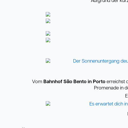
Aufgrund der kurz
Vom
Bahnhof S
ᾶ
o Bento in Porto
erreichst 
Promenade in d
E