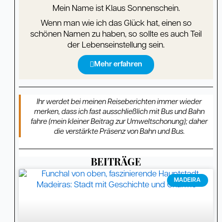
Mein Name ist Klaus Sonnenschein.
Wenn man wie ich das Glück hat, einen so
schönen Namen zu haben, so sollte es auch Teil
der Lebenseinstellung sein.
Mehr erfahren
Ihr werdet bei meinen Reiseberichten immer wieder
merken, dass ich fast ausschließlich mit Bus und Bahn
fahre (mein kleiner Beitrag zur Umweltschonung); daher
die verstärkte Präsenz von Bahn und Bus.
BEITRÄGE
Seite
Seite
Seite
Seite
Seite
Seite
Seite
Seite
Seite
Seite
Seite
Seite
Seite
Seite
Seite
Seite
Seite
Seite
Seite
Seite
Seite
Seite
Seite
Seite
Seite
Seite
Seite
Seite
Seite
Seit
MADEIRA