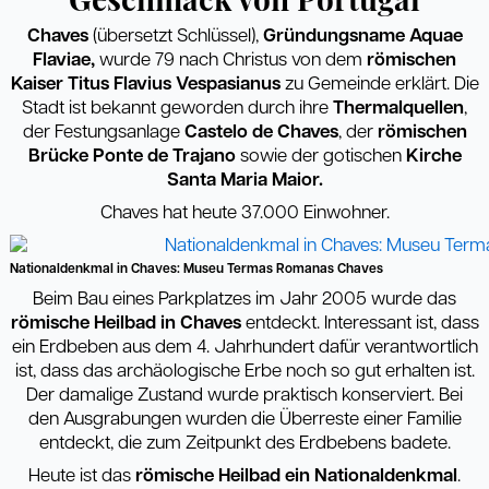
Geschmack von Portugal
Chaves
(übersetzt Schlüssel),
Gründungsname Aquae
Flaviae,
wurde 79 nach Christus von dem
römischen
Kaiser Titus Flavius Vespasianus
zu Gemeinde erklärt. Die
Stadt ist bekannt geworden durch ihre
Thermalquellen
,
der Festungsanlage
Castelo de Chaves
, der
römischen
Brücke Ponte de Trajano
sowie der gotischen
Kirche
Santa Maria
Maior.
Chaves hat heute 37.000 Einwohner.
Nationaldenkmal in Chaves: Museu Termas Romanas Chaves
Beim Bau eines Parkplatzes im Jahr 2005 wurde das
römische Heilbad in Chaves
entdeckt. Interessant ist, dass
ein Erdbeben aus dem 4. Jahrhundert dafür verantwortlich
ist, dass das archäologische Erbe noch so gut erhalten ist.
Der damalige Zustand wurde praktisch konserviert. Bei
den Ausgrabungen wurden die Überreste einer Familie
entdeckt, die zum Zeitpunkt des Erdbebens badete.
Heute ist das
römische Heilbad ein Nationaldenkmal
.