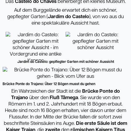
Das
Castelo do Chaves
beherbergt ein kleines Museum.
Auf dem Burggelände erwartet dich ein schöner,
gepflegter Garten (
Jardim do Castelo
), von wo aus du
eine spektakuläre Aussicht hast.
Jardim do Castelo: gepflegter Garten mit schöner Aussicht
Brücke Ponte do Trajano: Über 12 Bögen musst du gehen
Ein Wahrzeichen der Stadt ist die
Brücke Ponte do
Trajano
über den
Fluß T
â
mega
. Sie wurde von den
Römern im 1. und 2. Jahrhundert mit 18 Bögen erbaut.
Heute sind noch 16 Bögen erhalten, vier davon unter dem
Flussufer. In der Mitte der Brücke fallen dir sofort zwei
beschriftete Steinsäulen ins Auge.
Die erste Säule ist dem
Kaiser Trajan
, die
zweite
den
römischen Kaisern Titus