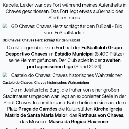
Kapelle. Leider war das Fort während meines Aufenthalts in
Chaves geschlossen. Das Fort liegt etwas außerhalb des
Stadtcentrums.
GD Chaves: Chaves Herz schlägt für den Fußball
Direkt gegenüber vom Fort hat der
Fußballclub Grupo
Desportivo Chaves
im
Estádio Municipal
(8.400 Plätze)
seine Heimat gefunden. Der Club spielt in der
zweiten
portugiesischen Liga
(Stand 2024).
Castelo do Chaves: Chaves historisches Wahrzeichen
Die mittelalterliche Burg, die früher von einer großen
Stadtmauer umgeben war, liegt an exponierter Stelle in der
Stadt Chaves. In unmittelbarer Nähe befinden sich auf dem
Platz
Pra
ç
a de Cam
õ
es
die Kulturstätten
Kirche Igreja
Matriz
de Santa Maria Maior
, das
Rathaus von Chaves
,
das Museum
Museu da Regiao Flaviense
.