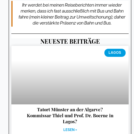
Ihr werdet bei meinen Reiseberichten immer wieder
merken, dass ich fast ausschließlich mit Bus und Bahn
fahre (mein kleiner Beitrag zur Umweltschonung); daher
die verstärkte Präsenz von Bahn und Bus.
NEUESTE BEITRÄGE
Seite
Seite
Seite
Seite
Seite
Seite
Seite
Seite
Seite
Seite
Seite
Seite
Seite
Seite
Seite
Seite
Seite
Seite
Seite
Seite
Seite
LAGOS
Tatort Münster an der Algarve?
Kommissar Thiel und Prof. Dr. Boerne in
Lagos?
LESEN »