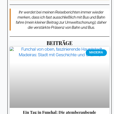
Ihr werdet bei meinen Reiseberichten immer wieder
merken, dass ich fast ausschließlich mit Bus und Bahn
fahre (mein kleiner Beitrag zur Umweltschonung); daher
die verstärkte Präsenz von Bahn und Bus.
BEITRÄGE
Seite
Seite
Seite
Seite
Seite
Seite
Seite
Seite
Seite
Seite
Seite
Seite
Seite
Seite
Seite
Seite
Seite
Seite
Seite
Seite
Seite
Seite
Seite
Seite
Seite
Seite
Seite
Seite
Seite
Seit
MADEIRA
Ein Tag in Funchal: Die atemberaubende