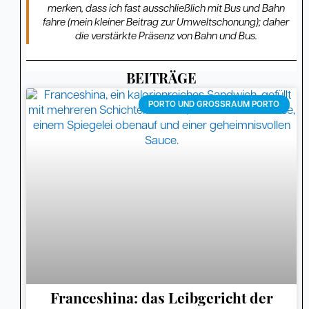
merken, dass ich fast ausschließlich mit Bus und Bahn
fahre (mein kleiner Beitrag zur Umweltschonung); daher
die verstärkte Präsenz von Bahn und Bus.
BEITRÄGE
Seite
Seite
Seite
Seite
Seite
Seite
Seite
Seite
Seite
Seite
Seite
Seite
Seite
Seite
Seite
Seite
Seite
Seite
Seite
Seite
PORTO UND GROSSRAUM PORTO
Franceshina: das Leibgericht der