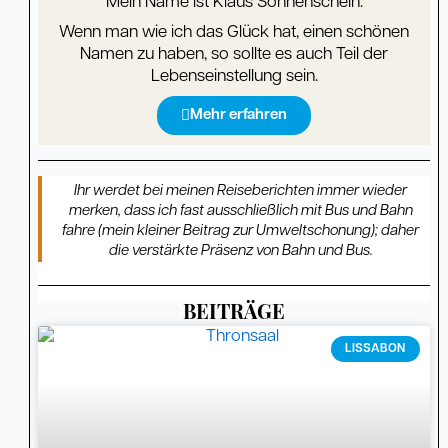
Mein Name ist Klaus Sonnenschein.
Wenn man wie ich das Glück hat, einen schönen
Namen zu haben, so sollte es auch Teil der
Lebenseinstellung sein.
Mehr erfahren
Ihr werdet bei meinen Reiseberichten immer wieder
merken, dass ich fast ausschließlich mit Bus und Bahn
fahre (mein kleiner Beitrag zur Umweltschonung); daher
die verstärkte Präsenz von Bahn und Bus.
BEITRÄGE
Seite
Seite
Seite
Seite
Seite
Seite
Seite
Seite
Seite
Seite
Seite
Seite
Seite
Seite
Seite
Seite
Seite
Seite
Seite
Seite
Seite
Seite
Seite
Seite
Seite
Seite
Seite
Seite
Seite
Seit
LISSABON