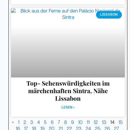
LISSABON
Top- Sehenswürdigkeiten im
märchenhaften Sintra, Nähe
Lissabon
LESEN »
«
1
2
3
4
5
6
7
8
9
10
11
12
13
14
15
16
17
18
19
20
21
22
23
24
25
26
27