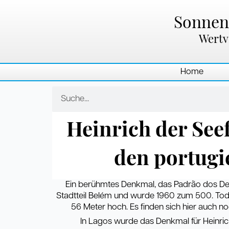
Zum
Inhalt
Sonnenl
springen
Wertv
Home
Suche
Heinrich der See
den portugi
Ein berühmtes Denkmal, das Padrão dos De
Stadtteil Belém und wurde 1960 zum 500. Tode
56 Meter hoch. Es finden sich hier auch n
In Lagos wurde das Denkmal für Heinrich