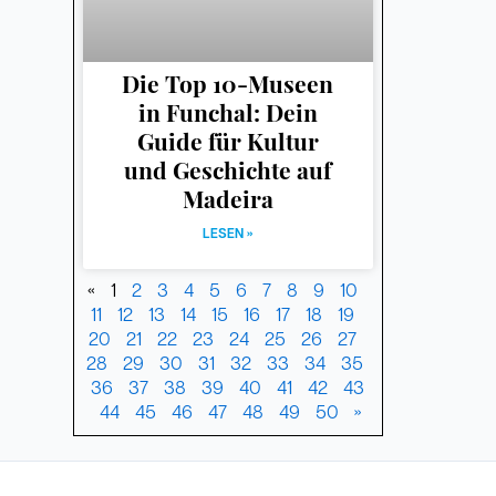
Die Top 10-Museen
in Funchal: Dein
Guide für Kultur
und Geschichte auf
Madeira
LESEN »
«
1
2
3
4
5
6
7
8
9
10
11
12
13
14
15
16
17
18
19
20
21
22
23
24
25
26
27
28
29
30
31
32
33
34
35
36
37
38
39
40
41
42
43
44
45
46
47
48
49
50
»