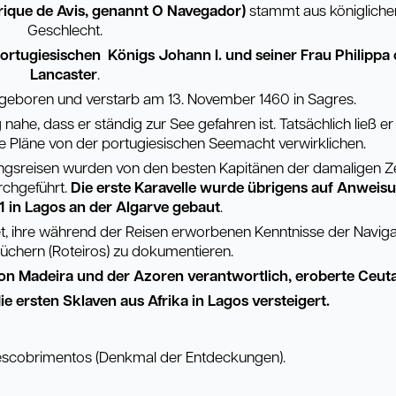
rique de Avis, genannt O Navegador)
stammt aus königlich
Geschlecht.
rtugiesischen Königs Johann I. und seiner Frau Philippa 
Lancaster
.
 geboren und verstarb am 13. November 1460 in Sagres.
ahe, dass er ständig zur See gefahren ist. Tatsächlich ließ er
e Pläne von der portugiesischen Seemacht verwirklichen.
ngsreisen wurden von den besten Kapitänen der damaligen Zei
rchgeführt.
Die erste Karavelle wurde übrigens auf Anweis
1 in Lagos an der Algarve gebaut
.
t, ihre während der Reisen erworbenen Kenntnisse der Navigat
chern (Roteiros) zu dokumentieren.
 von Madeira und der Azoren verantwortlich, eroberte Ceut
e ersten Sklaven aus Afrika in Lagos versteigert.
scobrimentos (Denkmal der Entdeckungen).