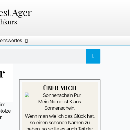
est Ager
chkurs
enswertes
r
ÜBER MICH
Mein Name ist Klaus
 im
Sonnenschein.
tolze
Wenn man wie ich das Glück hat,
r.
so einen schönen Namen zu
haben, so sollte es auch Teil der