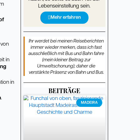
em
Lebenseinstellung sein.
Mehr erfahren
of
Ihr werdet bei meinen Reiseberichten
 von
immer wieder merken, dass ich fast
ausschließlich mit Bus und Bahn fahre
t in
(mein kleiner Beitrag zur
ung
Umweltschonung); daher die
verstärkte Präsenz von Bahn und Bus.
ion in
BEITRÄGE
a
.
Seite
Seite
Seite
Seite
Seite
Seite
Seite
Seite
Seite
Seite
Seite
Seite
Seite
Seite
Seite
Seite
Seite
Seite
Seite
Seite
Seite
Seite
Seite
Seite
Seite
Seite
Seite
Seite
Seite
Seite
Seite
Seite
Seite
Seite
Seite
Seite
Seite
Seite
Seite
Seite
Seite
Seite
Seite
Seite
Seite
Seite
Seite
Seite
Seite
Seite
MADEIRA