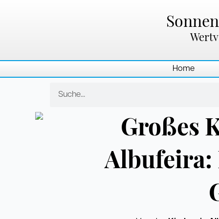
Zum
Inhalt
Sonnenl
springen
Wertv
Home
Suche
Großes K
Albufeira: