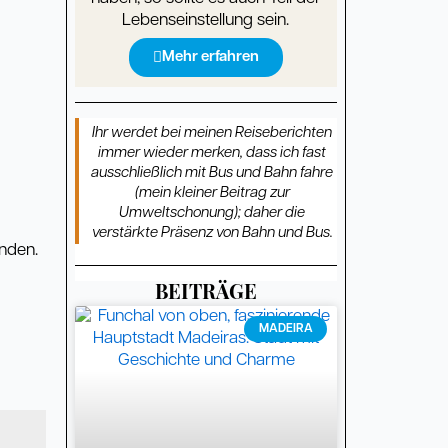
Lebenseinstellung sein.
Mehr erfahren
Ihr werdet bei meinen Reiseberichten
immer wieder merken, dass ich fast
ausschließlich mit Bus und Bahn fahre
(mein kleiner Beitrag zur
Umweltschonung); daher die
verstärkte Präsenz von Bahn und Bus.
unden.
BEITRÄGE
Seite
Seite
Seite
Seite
Seite
Seite
Seite
Seite
Seite
Seite
Seite
Seite
Seite
Seite
Seite
Seite
Seite
Seite
Seite
Seite
Seite
Seite
Seite
MADEIRA