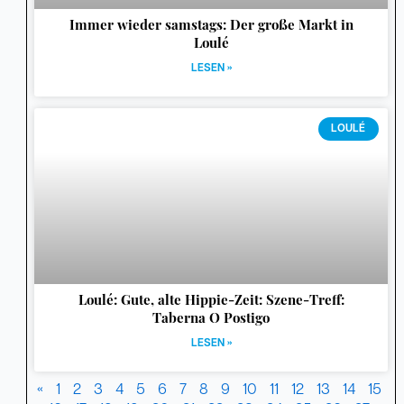
Immer wieder samstags: Der große Markt in
Loulé
LESEN »
LOULÉ
Loulé: Gute, alte Hippie-Zeit: Szene-Treff:
Taberna O Postigo
LESEN »
«
1
2
3
4
5
6
7
8
9
10
11
12
13
14
15