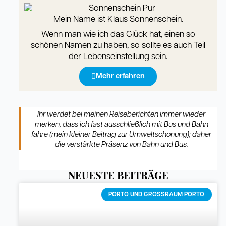
Mein Name ist Klaus Sonnenschein.
Wenn man wie ich das Glück hat, einen so
schönen Namen zu haben, so sollte es auch Teil
der Lebenseinstellung sein.
Mehr erfahren
Ihr werdet bei meinen Reiseberichten immer wieder
merken, dass ich fast ausschließlich mit Bus und Bahn
fahre (mein kleiner Beitrag zur Umweltschonung); daher
die verstärkte Präsenz von Bahn und Bus.
NEUESTE BEITRÄGE
Seite
Seite
Seite
Seite
Seite
Seite
Seite
Seite
Seite
Seite
Seite
Seite
Seite
Seite
Seite
Seite
Seite
Seite
Seite
Seite
Seite
Seite
Seite
Seite
Seite
Seite
Seite
Seite
Seite
Seit
PORTO UND GROSSRAUM PORTO