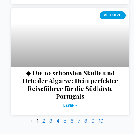
ALGARVE
☀️ Die 10 schönsten Städte und
Orte der Algarve: Dein perfekter
Reiseführer für die Südküste
Portugals
LESEN »
«
1
2
3
4
5
6
7
8
9
10
»