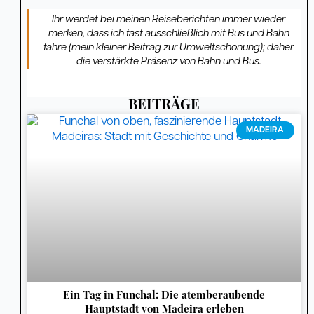
Ihr werdet bei meinen Reiseberichten immer wieder
merken, dass ich fast ausschließlich mit Bus und Bahn
fahre (mein kleiner Beitrag zur Umweltschonung); daher
die verstärkte Präsenz von Bahn und Bus.
BEITRÄGE
Seite
Seite
Seite
Seite
Seite
Seite
Seite
Seite
Seite
Seite
Seite
Seite
Seite
Seite
Seite
Seite
Seite
Seite
Seite
Seite
Seite
Seite
Seite
Seite
Seite
Seite
Seite
Seite
Seite
Seit
MADEIRA
Ein Tag in Funchal: Die atemberaubende
Hauptstadt von Madeira erleben