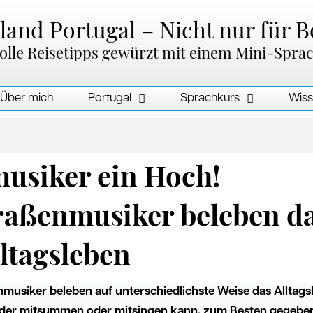
and Portugal – Nicht nur für B
olle Reisetipps gewürzt mit einem Mini-Spra
Über mich
Portugal
Sprachkurs
Wiss
usiker ein Hoch!
traßenmusiker beleben d
ltagsleben
nmusiker beleben auf unterschiedlichste Weise das Alltags
 jeder mitsummen oder mitsingen kann, zum Besten gegebe