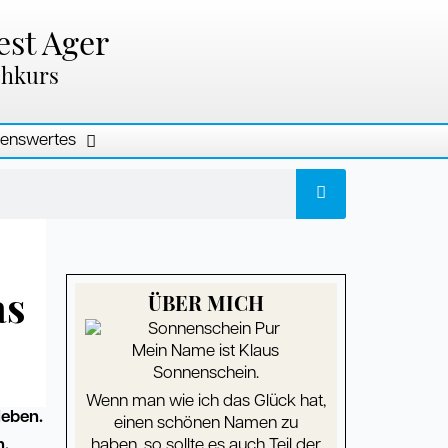
est Ager
chkurs
enswertes
as
ÜBER MICH
Mein Name ist Klaus
Sonnenschein.
Wenn man wie ich das Glück hat,
leben.
einen schönen Namen zu
n.
haben, so sollte es auch Teil der