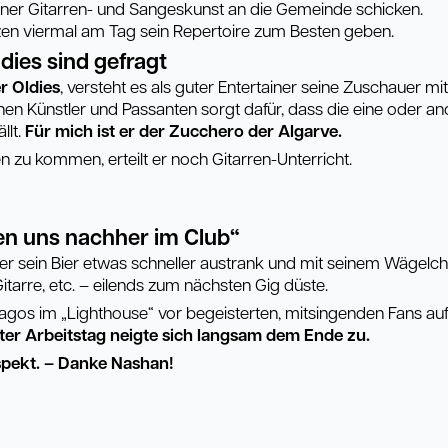
einer Gitarren- und Sangeskunst an die Gemeinde schicken.
tzen viermal am Tag sein Repertoire zum Besten geben.
ldies sind gefragt
er Oldies
, versteht es als guter Entertainer seine Zuschauer mi
en Künstler und Passanten sorgt dafür, dass die eine oder a
lt.
Für mich ist er der Zucchero der Algarve.
n zu kommen, erteilt er noch Gitarren-Unterricht.
en uns nachher im Club“
e er sein Bier etwas schneller austrank und mit seinem Wägelc
itarre, etc. – eilends zum nächsten Gig düste.
 Lagos im „Lighthouse“ vor begeisterten, mitsingenden Fans au
ter Arbeitstag neigte sich langsam dem Ende zu.
pekt. –
Danke Nashan!