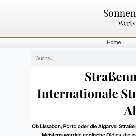
Zum
Inhalt
Sonnenl
springen
Wertv
Home
Suche
Straßenm
Internationale S
Al
Ob Lissabon, Porto oder die Algarve: Straße
Meistens werden englische Oldies, die