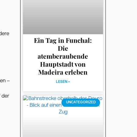
t
ndere
Ein Tag in Funchal:
Die
atemberaubende
Hauptstadt von
Madeira erleben
hen –
LESEN »
f der
UNCATEGORIZED