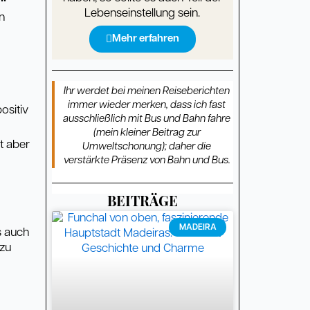
Lebenseinstellung sein.
en
Mehr erfahren
Ihr werdet bei meinen Reiseberichten
immer wieder merken, dass ich fast
ositiv
ausschließlich mit Bus und Bahn fahre
(mein kleiner Beitrag zur
ßt aber
Umweltschonung); daher die
verstärkte Präsenz von Bahn und Bus.
BEITRÄGE
Seite
Seite
Seite
Seite
Seite
Seite
Seite
Seite
Seite
Seite
Seite
Seite
Seite
Seite
Seite
Seite
Seite
Seite
Seite
Seite
Seite
Seite
Seite
Seite
Seite
Seite
Seite
Seite
Seite
Seite
MADEIRA
s auch
 zu