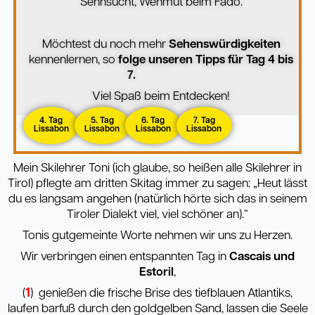
Sehnsucht, Wehmut beim Fado.
Möchtest du noch mehr
Sehenswürdigkeiten
kennenlernen, so
folge unseren Tipps für Tag 4 bis
7.
Viel Spaß beim Entdecken!
4. Tag
5. Tag
6. Tag
7. Tag
Lissabon
Lissabon
Lissabon
Lissabon
Mein Skilehrer Toni (ich glaube, so heißen alle Skilehrer in
Tirol) pflegte am dritten Skitag immer zu sagen: „Heut lässt
du es langsam angehen (natürlich hörte sich das in seinem
Tiroler Dialekt viel, viel schöner an).“
Tonis gutgemeinte Worte nehmen wir uns zu Herzen.
Wir verbringen einen entspannten Tag in
Cascais und
Estoril
,
1
(
) genießen die frische Brise des tiefblauen Atlantiks,
laufen barfuß durch den goldgelben Sand, lassen die Seele