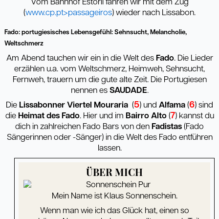
Vom Bahnhof Estoril fahren wir mit dem Zug
(
www.cp.pt>passageiros
) wieder nach Lissabon.
Fado: portugiesisches Lebensgefühl: Sehnsucht, Melancholie,
Weltschmerz
Am Abend tauchen wir ein in die Welt des
Fado
. Die Lieder
erzählen u.a. vom Weltschmerz, Heimweh, Sehnsucht,
Fernweh, trauern um die gute alte Zeit. Die Portugiesen
nennen es
SAUDADE
.
5
6
Die
Lissabonner Viertel Mouraria
(
) und
Alfama
(
) sind
7
die
Heimat des Fado
. Hier und im
Bairro Alto
(
) kannst du
dich in zahlreichen Fado Bars von den
Fadistas
(Fado
Sängerinnen oder -Sänger) in die Welt des Fado entführen
lassen.
ÜBER MICH
Mein Name ist Klaus Sonnenschein.
Wenn man wie ich das Glück hat, einen so