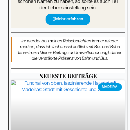
schönen Namen zu haben, so sollte es auch Teil
der Lebenseinstellung sein.
Mehr erfahren
Ihr werdet bei meinen Reiseberichten immer wieder
merken, dass ich fast ausschließlich mit Bus und Bahn
fahre (mein kleiner Beitrag zur Umweltschonung); daher
die verstärkte Präsenz von Bahn und Bus.
NEUESTE BEITRÄGE
Seite
Seite
Seite
Seite
Seite
Seite
Seite
Seite
Seite
Seite
Seite
Seite
Seite
Seite
Seite
Seite
Seite
Seite
Seite
MADEIRA