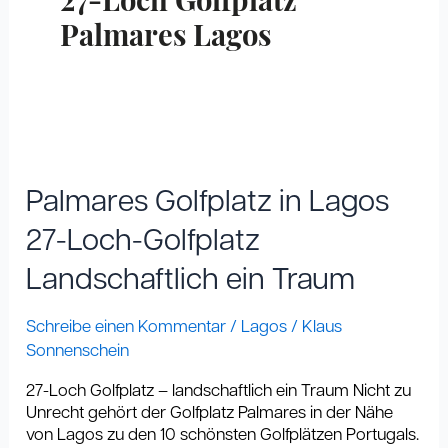
27-Loch Golfplatz
Palmares Lagos
Palmares
Golfplatz
in
Palmares Golfplatz in Lagos
Lagos
27-
27-Loch-Golfplatz
Loch-
Landschaftlich ein Traum
Golfplatz
Landschaftlich
ein
Schreibe einen Kommentar
/
Lagos
/
Klaus
Traum
Sonnenschein
27-Loch Golfplatz – landschaftlich ein Traum Nicht zu
Unrecht gehört der Golfplatz Palmares in der Nähe
von Lagos zu den 10 schönsten Golfplätzen Portugals.