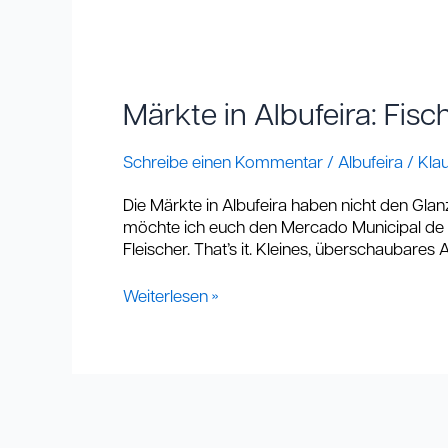
Märkte
in
Albufeira:
Märkte in Albufeira: Fisc
Fisch,
Obst
Schreibe einen Kommentar
/
Albufeira
/
Kla
und
Gemüse.
Die Märkte in Albufeira haben nicht den Glanz,
Alles
möchte ich euch den Mercado Municipal de 
frisch.
Fleischer. That’s it. Kleines, überschaubare
Weiterlesen »