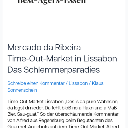
Best-Agers-Essen
Mercado
da
Ribeira
Mercado da Ribeira
Time-
Out-
Time-Out-Market in Lissabon
Market
Das Schlemmerparadies
in
Lissabon
Das
Schreibe einen Kommentar
/
Lissabon
/
Klaus
Schlemmerparadies
Sonnenschein
Time-Out-Market Lissabon „Des is da pure Wahnsinn,
da legst di nieder. Da fehlt bloß no a Haxn und a Maß
Bier. Sau-guat.“ So der überschäumende Kommentar
von Alfred aus Regensburg beim Begutachten des
Gourmet-Angebots auf dem Time-Out-Market. Alfred