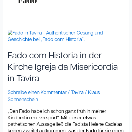
Fado
Fado
com
Historia
in
Fado com Historia in der
der
Kirche
Kirche Igreja da Misericordia
Igreja
in Tavira
da
Misericordia
in
Schreibe einen Kommentar
/
Tavira
/
Klaus
Tavira
Sonnenschein
„Den Fado habe ich schon ganz früh in meiner
Kindheit in mir verspürt“. Mit dieser etwas
pathetischen Aussage ließ die Fadista Helene Cadeias
keinen Zweifel aufkommen, was der Fado für sie einen