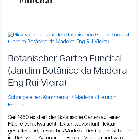
Funchal
Botanischer
Garten
Funchal
(Jardim
Botanischer Garten Funchal
Botânico
da
(Jardim Botânico da Madeira-
Madeira-
Eng Rui Vieira)
Eng
Rui
Vieira)
Schreibe einen Kommentar
/
Madeira
/
Heinrich
Franke
Seit 1960 existiert der Botanische Garten auf einer
Fläche von etwa acht Hektar, wovon fünf Hektar
gestaltet sind, in Funchal/Madeira. Der Garten ist heute
im Besitz der Autonomen Region Madeira und wird