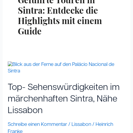
Geführte Touren in
Sintra: Entdecke die
Highlights mit einem
Guide
Top-
Sehenswürdigkeiten
im
märchenhaften
Top- Sehenswürdigkeiten im
Sintra,
Nähe
märchenhaften Sintra, Nähe
Lissabon
Lissabon
Schreibe einen Kommentar
/
Lissabon
/
Heinrich
Franke