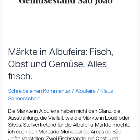
Gemüsestand São João
Märkte
in
Albufeira:
Märkte in Albufeira: Fisch,
Fisch,
Obst
Obst und Gemüse. Alles
und
frisch.
Gemüse.
Alles
frisch.
Schreibe einen Kommentar
/
Albufeira
/
Klaus
Sonnenschein
Die Märkte in Albufeira haben nicht den Glanz, die
Ausstrahlung, die Vielfalt, wie die Märkte in Loulé oder
Silves. Stellvertretend für die Albufeira-Märkte möchte
ich euch den Mercado Municipal de Areas de São
João vorstellen: Zwei Fischstände, ein Obst- und