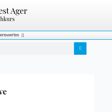
est Ager
chkurs
enswertes
ve