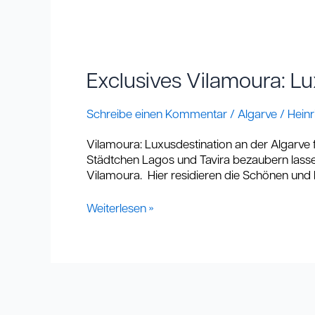
Exclusives
Vilamoura:
Luxusdestination
Exclusives Vilamoura: Lu
an
der
Schreibe einen Kommentar
/
Algarve
/
Heinr
Algarve
Vilamoura: Luxusdestination an der Algarve
Städtchen Lagos und Tavira bezaubern lasse
Vilamoura. Hier residieren die Schönen und Re
Weiterlesen »