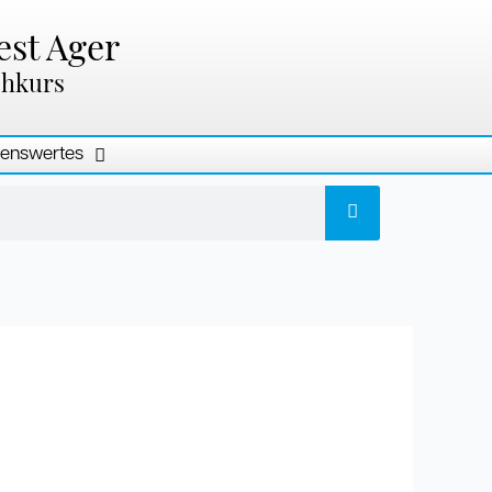
est Ager
chkurs
enswertes