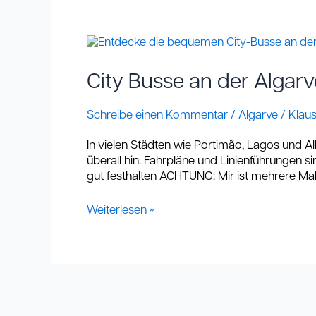
City
Busse
an
City Busse an der Algar
der
Algarve:
Schreibe einen Kommentar
/
Algarve
/
Klau
Die
günstige
In vielen Städten wie Portimão, Lagos und Al
und
überall hin. Fahrpläne und Linienführungen s
klimaschonende
gut festhalten ACHTUNG: Mir ist mehrere Male
Alternative
zum
Weiterlesen »
Auto