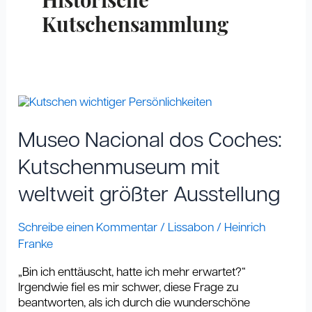
Historische
Kutschensammlung
Museo
Nacional
dos
Museo Nacional dos Coches:
Coches:
Kutschenmuseum
Kutschenmuseum mit
mit
weltweit größter Ausstellung
weltweit
größter
Ausstellung
Schreibe einen Kommentar
/
Lissabon
/
Heinrich
Franke
„Bin ich enttäuscht, hatte ich mehr erwartet?“
Irgendwie fiel es mir schwer, diese Frage zu
beantworten, als ich durch die wunderschöne