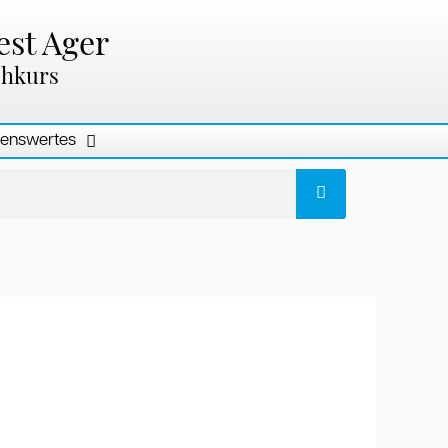
est Ager
chkurs
enswertes