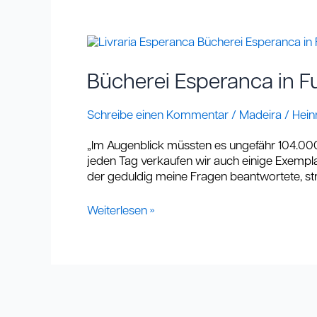
Bücherei
Esperanca
in
Bücherei Esperanca in F
Funchal:
Größte
Schreibe einen Kommentar
/
Madeira
/
Hein
Bücherei
der
„Im Augenblick müssten es ungefähr 104.000
Welt?
jeden Tag verkaufen wir auch einige Exemplar
der geduldig meine Fragen beantwortete, str
Weiterlesen »