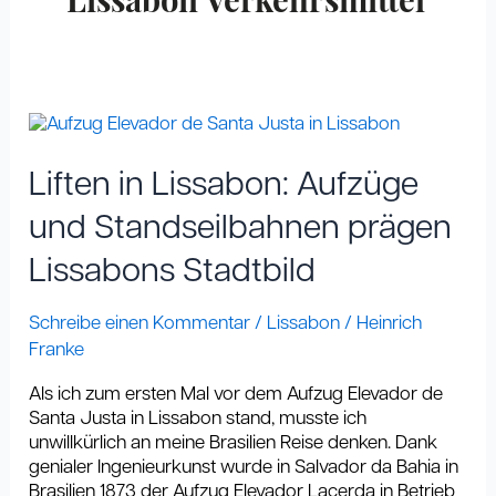
Lissabon Verkehrsmittel
Liften
in
Lissabon:
Liften in Lissabon: Aufzüge
Aufzüge
und
und Standseilbahnen prägen
Standseilbahnen
Lissabons Stadtbild
prägen
Lissabons
Stadtbild
Schreibe einen Kommentar
/
Lissabon
/
Heinrich
Franke
Als ich zum ersten Mal vor dem Aufzug Elevador de
Santa Justa in Lissabon stand, musste ich
unwillkürlich an meine Brasilien Reise denken. Dank
genialer Ingenieurkunst wurde in Salvador da Bahia in
Brasilien 1873 der Aufzug Elevador Lacerda in Betrieb