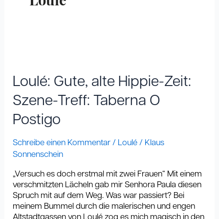
Loulé
Loulé:
Gute,
alte
Loulé: Gute, alte Hippie-Zeit:
Hippie-
Zeit:
Szene-Treff: Taberna O
Szene-
Postigo
Treff:
Taberna
O
Schreibe einen Kommentar
/
Loulé
/
Klaus
Postigo
Sonnenschein
„Versuch es doch erstmal mit zwei Frauen“ Mit einem
verschmitzten Lächeln gab mir Senhora Paula diesen
Spruch mit auf dem Weg. Was war passiert? Bei
meinem Bummel durch die malerischen und engen
Altstadtgassen von Loulé zog es mich magisch in den