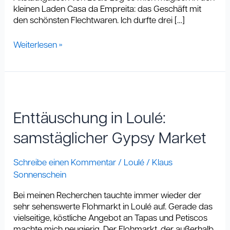
kleinen Laden Casa da Empreita: das Geschäft mit
den schönsten Flechtwaren. Ich durfte drei […]
Weiterlesen »
Enttäuschung
in
Loulé:
Enttäuschung in Loulé:
samstäglicher
Gypsy
samstäglicher Gypsy Market
Market
Schreibe einen Kommentar
/
Loulé
/
Klaus
Sonnenschein
Bei meinen Recherchen tauchte immer wieder der
sehr sehenswerte Flohmarkt in Loulé auf. Gerade das
vielseitige, köstliche Angebot an Tapas und Petiscos
machte mich neugierig. Der Flohmarkt, der außerhalb