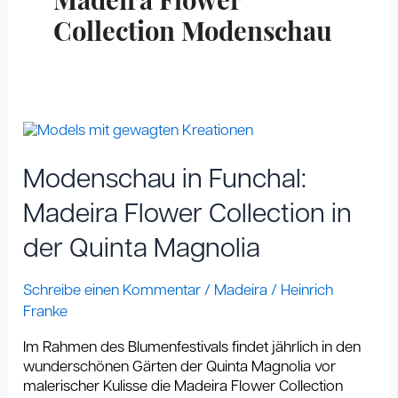
Madeira Flower
Collection Modenschau
Modenschau
in
Funchal:
Modenschau in Funchal:
Madeira
Flower
Madeira Flower Collection in
Collection
der Quinta Magnolia
in
der
Quinta
Schreibe einen Kommentar
/
Madeira
/
Heinrich
Magnolia
Franke
Im Rahmen des Blumenfestivals findet jährlich in den
wunderschönen Gärten der Quinta Magnolia vor
malerischer Kulisse die Madeira Flower Collection