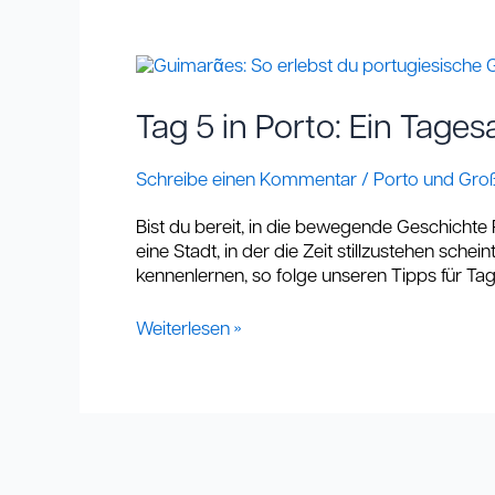
Tag
5
in
Tag 5 in Porto: Ein Tage
Porto:
Ein
Schreibe einen Kommentar
/
Porto und Gro
Tagesausflug
nach
Bist du bereit, in die bewegende Geschicht
Guimarães
eine Stadt, in der die Zeit stillzustehen sc
–
kennenlernen, so folge unseren Tipps für Tag 
die
Wiege
Weiterlesen »
Portugals
🏰