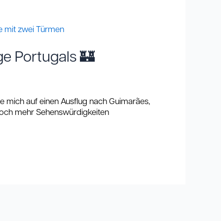
ge Portugals 🏰
te mich auf einen Ausflug nach Guimarães,
du noch mehr Sehenswürdigkeiten