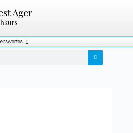
est Ager
chkurs
enswertes