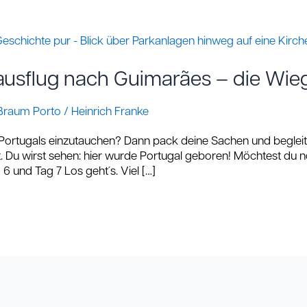
sausflug nach Guimarães – die Wie
ßraum Porto
/
Heinrich Franke
e Portugals einzutauchen? Dann pack deine Sachen und beglei
heint. Du wirst sehen: hier wurde Portugal geboren! Möchtest 
6 und Tag 7 Los geht´s. Viel […]