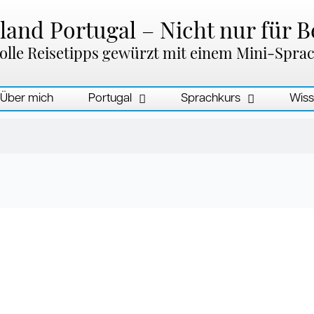
and Portugal – Nicht nur für B
olle Reisetipps gewürzt mit einem Mini-Spra
Über mich
Portugal
Sprachkurs
Wiss