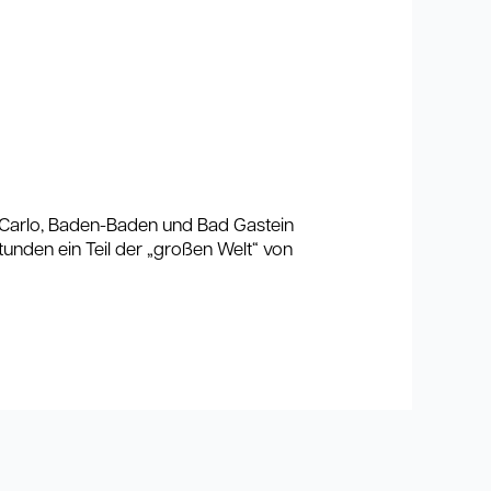
te Carlo, Baden-Baden und Bad Gastein
tunden ein Teil der „großen Welt“ von