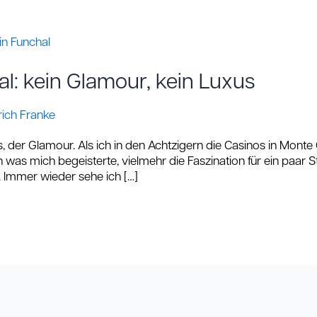
l: kein Glamour, kein Luxus
rich Franke
s, der Glamour. Als ich in den Achtzigern die Casinos in Mon
 was mich begeisterte, vielmehr die Faszination für ein paar S
in. Immer wieder sehe ich […]