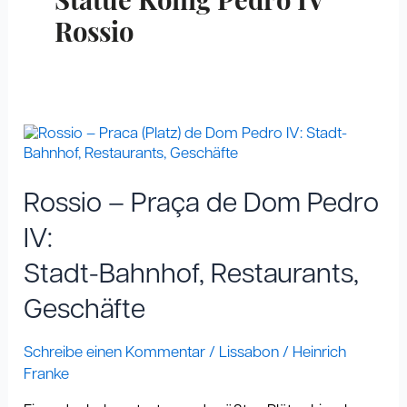
Statue König Pedro IV
Rossio
Rossio
–
Praça
de
Rossio – Praça de Dom Pedro
Dom
Pedro
IV:
IV:
Stadt-Bahnhof, Restaurants,
Stadt-
Bahnhof,
Geschäfte
Restaurants,
Geschäfte
Schreibe einen Kommentar
/
Lissabon
/
Heinrich
Franke