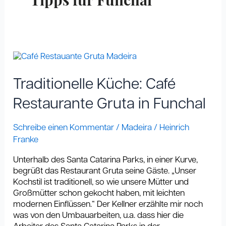
Tipps für Funchal
Traditionelle
Küche:
Café
Traditionelle Küche: Café
Restaurante
Gruta
Restaurante Gruta in Funchal
in
Funchal
Schreibe einen Kommentar
/
Madeira
/
Heinrich
Franke
Unterhalb des Santa Catarina Parks, in einer Kurve,
begrüßt das Restaurant Gruta seine Gäste. „Unser
Kochstil ist traditionell, so wie unsere Mütter und
Großmütter schon gekocht haben, mit leichten
modernen Einflüssen.“ Der Kellner erzählte mir noch
was von den Umbauarbeiten, u.a. dass hier die