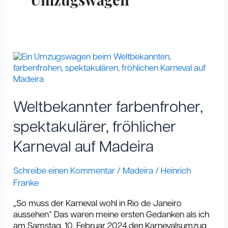
Umzugswagen
Weltbekannter
farbenfroher,
spektakulärer,
fröhlicher
Karneval
Weltbekannter farbenfroher,
auf
Madeira
spektakulärer, fröhlicher
Karneval auf Madeira
Schreibe einen Kommentar
/
Madeira
/
Heinrich
Franke
„So muss der Karneval wohl in Rio de Janeiro
aussehen“ Das waren meine ersten Gedanken als ich
am Samstag, 10. Februar 2024 den Karnevalsumzug