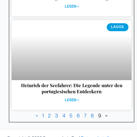
LESEN »
LAGOS
Heinrich der Seefahrer: Die Legende unter den
portugiesischen Entdeckern
LESEN »
«
1
2
3
4
5
6
7
8
9
»