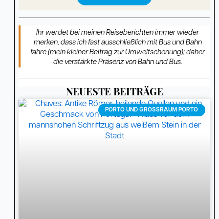
Ihr werdet bei meinen Reiseberichten immer wieder
merken, dass ich fast ausschließlich mit Bus und Bahn
fahre (mein kleiner Beitrag zur Umweltschonung); daher
die verstärkte Präsenz von Bahn und Bus.
NEUESTE BEITRÄGE
Seite
Seite
Seite
Seite
Seite
Seite
Seite
Seite
Seite
Seite
Seite
Seite
Seite
Seite
Seite
Seite
Seite
Seite
Seite
Seite
Seite
Seite
Seite
Seite
Seite
Seite
Seite
Seite
Seite
Seit
PORTO UND GROSSRAUM PORTO