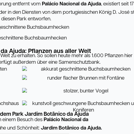
sprung entfernt vom
Pal
á
cio Nacional da Ajuda
, existiert seit 1
 der in den Diensten von dem portugiesischen König D. José s
 diesen Park entworfen.
eschnittene Buchsbaumhecken
 da Ajuda: Pflanzen aus aller Welt
r Welt zu erhalten. So sollen heute mehr als 1.600 Pflanzen hier 
verfügt außerdem über eine Samenschutzbank.
 dem Park Jardim Botânico da Ajuda
h einem Besuch des
Pal
á
cio Nacional da
uhe und Schönheit:
Jardim Bot
â
nico
da Ajuda.