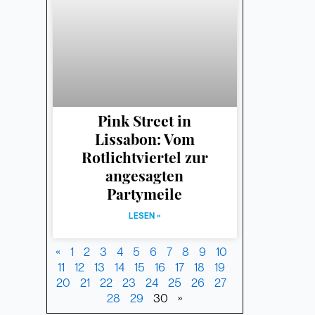
Pink Street in
Lissabon: Vom
Rotlichtviertel zur
angesagten
Partymeile
LESEN »
«
1
2
3
4
5
6
7
8
9
10
11
12
13
14
15
16
17
18
19
20
21
22
23
24
25
26
27
28
29
30
»