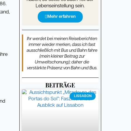
786.
Lebenseinstellung sein.
tand,
Mehr erfahren
Ihr werdet bei meinen Reiseberichten
immer wieder merken, dass ich fast
ausschließlich mit Bus und Bahn fahre
ihre
(mein kleiner Beitrag zur
Umweltschonung); daher die
verstärkte Präsenz von Bahn und Bus.
BEITRÄGE
Seite
Seite
Seite
Seite
Seite
Seite
Seite
Seite
Seite
Seite
Seite
Seite
Seite
Seite
Seite
Seite
Seite
Seite
Seite
Seite
Seite
Seite
Seite
Seite
Seite
Seite
Seite
Seite
Seite
Seite
LISSABON