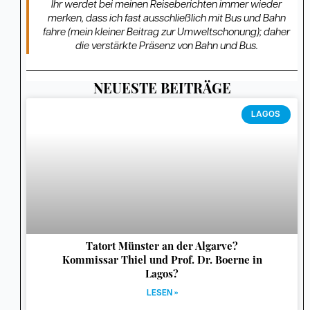
Ihr werdet bei meinen Reiseberichten immer wieder
merken, dass ich fast ausschließlich mit Bus und Bahn
fahre (mein kleiner Beitrag zur Umweltschonung); daher
die verstärkte Präsenz von Bahn und Bus.
NEUESTE BEITRÄGE
Seite
Seite
Seite
Seite
Seite
Seite
Seite
Seite
Seite
Seite
Seite
Seite
Seite
Seite
Seite
Seite
Seite
Seite
Seite
Seite
Seite
Seite
Seite
Seite
Seite
Seite
Seite
Seite
Seite
Seit
LAGOS
Tatort Münster an der Algarve?
Kommissar Thiel und Prof. Dr. Boerne in
Lagos?
LESEN »