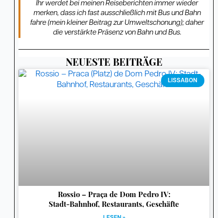
Ihr werdet bei meinen Reiseberichten immer wieder
merken, dass ich fast ausschließlich mit Bus und Bahn
fahre (mein kleiner Beitrag zur Umweltschonung); daher
die verstärkte Präsenz von Bahn und Bus.
NEUESTE BEITRÄGE
Seite
Seite
Seite
Seite
Seite
Seite
Seite
Seite
Seite
Seite
Seite
Seite
Seite
Seite
Seite
Seite
Seite
Seite
Seite
Seite
Seite
Seite
Seite
Seite
Seite
Seite
Seite
Seite
Seite
Seit
LISSABON
Rossio – Praça de Dom Pedro IV:
Stadt-Bahnhof, Restaurants, Geschäfte