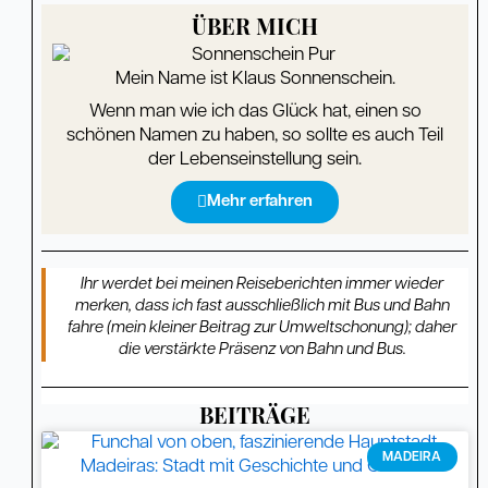
ÜBER MICH
Mein Name ist Klaus Sonnenschein.
Wenn man wie ich das Glück hat, einen so
schönen Namen zu haben, so sollte es auch Teil
der Lebenseinstellung sein.
Mehr erfahren
Ihr werdet bei meinen Reiseberichten immer wieder
merken, dass ich fast ausschließlich mit Bus und Bahn
fahre (mein kleiner Beitrag zur Umweltschonung); daher
die verstärkte Präsenz von Bahn und Bus.
BEITRÄGE
Seite
Seite
Seite
Seite
Seite
Seite
Seite
Seite
Seite
Seite
Seite
Seite
Seite
Seite
Seite
Seite
Seite
Seite
Seite
MADEIRA