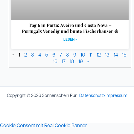
Tag 6 in Porto: Aveiro und Costa Nova –
Portugals Venedig und bunte Fischerhäuser ⛵
LESEN »
«
1
2
3
4
5
6
7
8
9
10
11
12
13
14
15
16
17
18
19
»
Copyright © 2026 Sonnenschein Pur |
Datenschutz/Impressum
Cookie Consent mit Real Cookie Banner