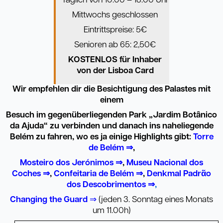
Täglich von 10.00 – 18.00 Uhr
Mittwochs geschlossen
Eintrittspreise: 5€
Senioren ab 65: 2,50€
KOSTENLOS für Inhaber
von der Lisboa Card
Wir empfehlen dir die Besichtigung des Palastes mit
einem
Besuch im gegenüberliegenden Park „Jardim Bot
â
nico
da Ajuda“ zu verbinden und danach ins naheliegende
Bel
é
m zu fahren, wo es ja einige Highlights gibt:
Torre
de Bel
é
m ⇒
,
Mosteiro dos Jer
ó
nimos ⇒
,
Museu Nacional dos
Coches ⇒
,
Confeitaria de Bel
é
m ⇒
,
Denkmal Padr
ᾶ
o
dos Descobrimentos ⇒
,
Changing the Guard
⇒
(jeden 3. Sonntag eines Monats
um 11.00h)