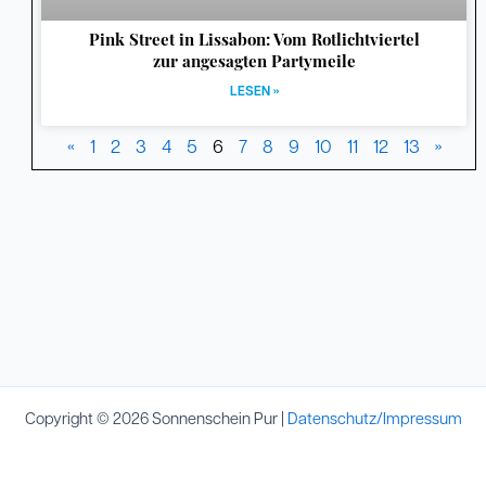
Pink Street in Lissabon: Vom Rotlichtviertel
zur angesagten Partymeile
LESEN »
«
1
2
3
4
5
6
7
8
9
10
11
12
13
»
Copyright © 2026 Sonnenschein Pur |
Datenschutz/Impressum