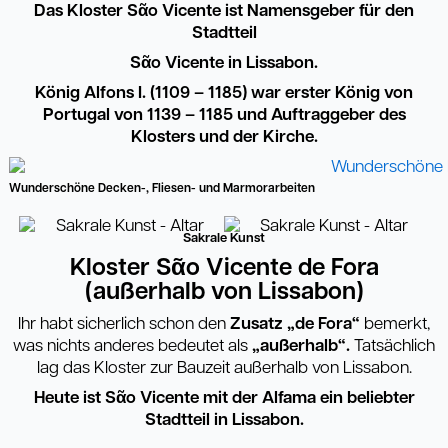
Das Kloster S
ᾶ
o Vicente ist Namensgeber für den
Stadtteil
S
ᾶ
o Vicente in Lissabon.
König Alfons I. (1109 – 1185) war erster König von
Portugal von 1139 – 1185 und Auftraggeber des
Klosters und der Kirche.
Wunderschöne Decken-, Fliesen- und Marmorarbeiten
Sakrale Kunst
Kloster S
ᾶ
o Vicente de Fora
(außerhalb von Lissabon)
Ihr habt sicherlich schon den
Zusatz „de Fora“
bemerkt,
was nichts anderes bedeutet als
„außerhalb“.
Tatsächlich
lag das Kloster zur Bauzeit außerhalb von Lissabon.
Heute ist S
ᾶ
o Vicente mit der Alfama ein beliebter
Stadtteil in Lissabon.