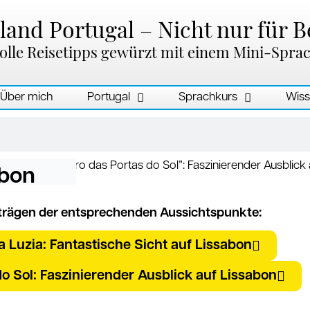
and Portugal – Nicht nur für B
olle Reisetipps gewürzt mit einem Mini-Spra
Über mich
Portugal
Sprachkurs
Wiss
abon
iträgen der entsprechenden Aussichtspunkte:
 Luzia: Fantastische Sicht auf Lissabon
o Sol: Faszinierender Ausblick auf Lissabon