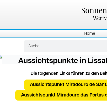
Zum
Inhalt
Sonnenl
springen
Wertv
Home
Suche
Aussichtspunkte in Liss
Die folgenden Links führen zu den Be
Aussichtspunkt Miradouro de Santa
Aussichtspunkt Miradouro das Portas d