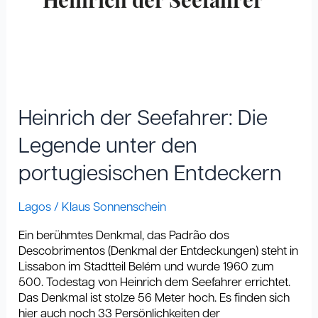
Heinrich der Seefahrer
Heinrich
der
Seefahrer:
Heinrich der Seefahrer: Die
Die
Legende
Legende unter den
unter
portugiesischen Entdeckern
den
portugiesischen
Entdeckern
Lagos
/
Klaus Sonnenschein
Ein berühmtes Denkmal, das Padrão dos
Descobrimentos (Denkmal der Entdeckungen) steht in
Lissabon im Stadtteil Belém und wurde 1960 zum
500. Todestag von Heinrich dem Seefahrer errichtet.
Das Denkmal ist stolze 56 Meter hoch. Es finden sich
hier auch noch 33 Persönlichkeiten der