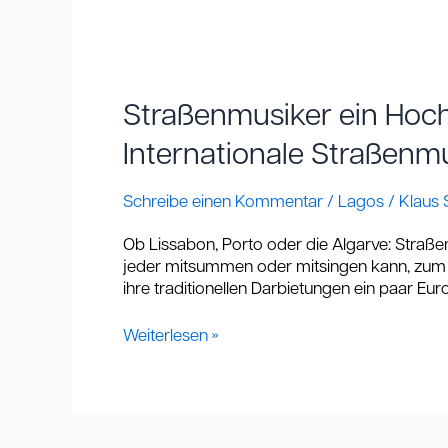
Straßenmusiker
ein
Hoch!
Straßenmusiker ein Hoch
Internationale
Straßenmusiker
Internationale Straßenm
beleben
das
Schreibe einen Kommentar
/
Lagos
/
Klaus 
Alltagsleben
Ob Lissabon, Porto oder die Algarve: Straße
jeder mitsummen oder mitsingen kann, zum B
ihre traditionellen Darbietungen ein paar Eu
Weiterlesen »