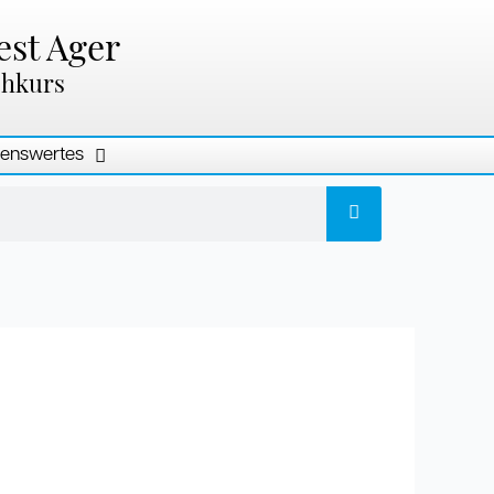
est Ager
chkurs
enswertes